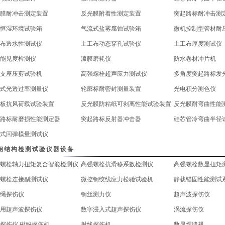
膜耐冲击测定装置
反光膜附着性测定装置
突起路标耐冲击测
恒湿环境试验箱
气流式盐雾腐蚀试验箱
微机控制型管材耐
布透水性测试仪
土工布动态穿孔试验仪
土工布厚度测试仪
能见度检测仪
漆膜磨耗仪
防水卷材冲片机
支座压剪试验机
高强螺栓超声应力测试仪
多角度突起路标发
式光透过率测量仪
轮廓标耐密封测量装置
光电积分测色仪
板抗风荷载试验装置
反光膜防粘纸可剥离性能试验装置
反光膜耐弯曲性能
路标耐磨损性能测定器
突起路标反射器冲击器
硅芯管冷弯曲半径
式回弹模量测试仪
钢结构检测试验仪器设备
螺栓轴力扭矩复合智能检测仪
高强螺栓抗滑移系数检测仪
高强螺栓数显扭矩
螺栓连接副测试仪
微控钢绞线应力松驰试验机
静载锚固性能测试
绳探伤仪
钢丝测力仪
超声波探伤仪
用超声波探伤仪
数字浸入式超声探伤仪
涡流探伤仪
探伤仪,磁粉探伤机
射线探伤机
数显焊缝规