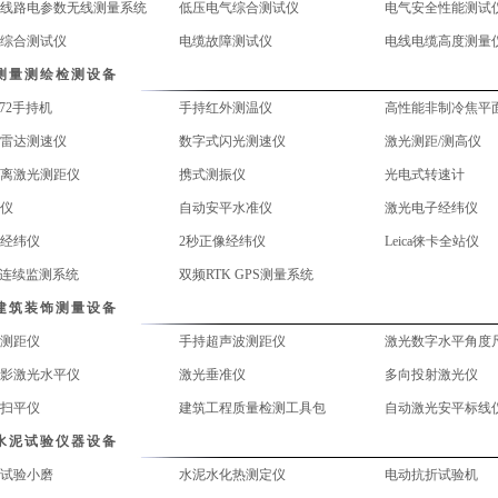
线路电参数无线测量系统
低压电气综合测试仪
综合测试仪
电缆故障测试仪
电线电缆高度测量
测量测绘检测设备
S72手持机
手持红外测温仪
高性能非制冷焦平
雷达测速仪
数字式闪光测速仪
激光测距/测高仪
离激光测距仪
携式测振仪
光电式转速计
仪
自动安平水准仪
激光电子经纬仪
经纬仪
2秒正像经纬仪
Leica徕卡全站仪
S连续监测系统
双频RTK GPS测量系统
建筑装饰测量设备
测距仪
手持超声波测距仪
激光数字水平角度
影激光水平仪
激光垂准仪
多向投射激光仪
扫平仪
建筑工程质量检测工具包
自动激光安平标线
水泥试验仪器设备
试验小磨
水泥水化热测定仪
电动抗折试验机