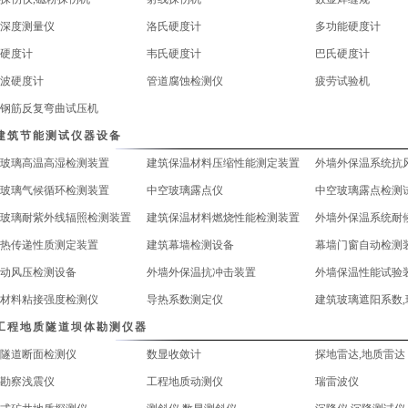
深度测量仪
洛氏硬度计
多功能硬度计
硬度计
韦氏硬度计
巴氏硬度计
波硬度计
管道腐蚀检测仪
疲劳试验机
钢筋反复弯曲试压机
建筑节能测试仪器设备
玻璃高温高湿检测装置
建筑保温材料压缩性能测定装置
外墙外保温系统抗
玻璃气候循环检测装置
中空玻璃露点仪
中空玻璃露点检测
玻璃耐紫外线辐照检测装置
建筑保温材料燃烧性能检测装置
外墙外保温系统耐
热传递性质测定装置
建筑幕墙检测设备
幕墙门窗自动检测
动风压检测设备
外墙外保温抗冲击装置
外墙保温性能试验
材料粘接强度检测仪
导热系数测定仪
工程地质隧道坝体勘测仪器
隧道断面检测仪
数显收敛计
探地雷达,地质雷达
勘察浅震仪
工程地质动测仪
瑞雷波仪