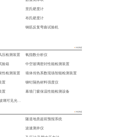
里氏硬度计
布氏硬度计
钢筋反复弯曲试验机
风压检测装置
氧指数分析仪
试验箱
中空玻璃密封性能检测装置
候性检测装置
墙体传热系数现场智能检测装置
装置
铆钉隔热材料强度仪
装置
幕墙门窗保温性能检测设备
建筑玻璃遮阳系数,玻璃可见光透射比,涂料太阳反射比,吸收比,半球辐射率
隧道地质超前预报系统
波速测井仪