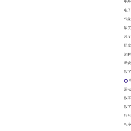
甲醛
电子
气象
酸度
浊度
照度
热解
燃烧
数字
漏电
数字
数字
钳形
相序