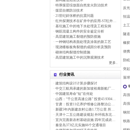
· 盾构隧道始发技术
· 特厚煤层综放面自然发火防治技术
反光
· 煤层自燃防治技术
· 21世纪斜张桥的抗震问题
恒温
· 红外探测技术在矿井中的应用-ST红外探水仪
土工
· 基坑施工中的地下水处理及工程实例
· 钢筋混凝土构件的安全鉴定分析
隧道
· 高层建筑施工裂缝的预防措施
· 一种钢结构表面处理及涂装的新工艺
橡胶
· 现浇楼板板角裂缝的成因分析及预防
便携
· 砌体结构裂缝控制措施
· 高层建筑施工中的沉降观测技术
防眩
更多..
突起
行业资讯
落球
· 建筑结构设计计算步骤探讨
· 中交三航局承建的新加坡裕廊新船厂工程开工
· 中国建筑寿命“短”在何处
高强
· 山西：“千公里高速公路” 投资43.9304亿元
高强
· 甘肃：投资11亿养护维修公路整治公路病害
· 新疆5年内新建农村公路1.7万公里 所有建制村通公路
钢丝
· 天津十二五公路建设规划 外环线东北部调线外扩
· 宜兴完善新农村基础设施 四年完成农村危桥改造866座
铁路
· 秦皇岛373亿元实施66个交通项目
磁粉