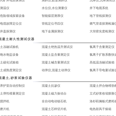
式矿井地质探测仪
测斜仪,数显测斜仪
沉降仪,沉降测试仪
测温仪
水位仪,水位测量仪
井下电视系统
危险领域探索设备
智能煤层测厚仪
地下管线探测仪
电缆故障定位仪
管线定位寻踪仪
燃气管道探测检漏
井盖探测仪
地下金属探测仪
大坝密实度检测仪
混凝土耐久性测试仪器
土冻融试验机
混凝土绝热温升测试仪
氯离子含量测定仪
饱水饱盐设备
混凝土盐含量测定仪
氯离子扩散系数快
土碳化试验箱
混凝土碱含量测试仪
高低温冻融试验箱
土成熟度测定仪
动弹仪,混凝土动弹仪
氯离子导电量试验
混凝土,砂浆试验仪器
养护室自动控制仪
混凝土抗渗仪
混凝土拌合物维勃
土弹性模量测定仪
混凝土磁力振动台
立式砂浆收缩膨胀
搅拌机
全自动电动锯石机
洛杉矶搁板式磨耗
磨片机
混凝土芯样切片机
电热鼓风干燥箱