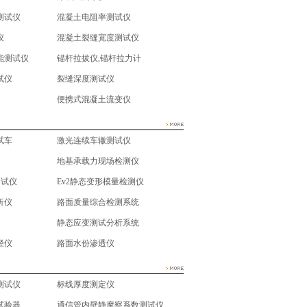
测试仪
混凝土电阻率测试仪
仪
混凝土裂缝宽度测试仪
能测试仪
锚杆拉拔仪,锚杆拉力计
试仪
裂缝深度测试仪
便携式混凝土流变仪
试车
激光连续车辙测试仪
地基承载力现场检测仪
测试仪
Ev2静态变形模量检测仪
析仪
路面质量综合检测系统
静态应变测试分析系统
径仪
路面水份渗透仪
测试仪
标线厚度测定仪
试验器
通信管内壁静摩察系数测试仪