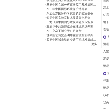
· 慕尼黑上海分析生化展analytica China
便携
· 三届中国在线分析仪器应用及发展国际论坛暨展览会
深水
· 2010年中国国际环境保护博览会
· 八届山东国际科学仪器及实验室装备展览会
矿震
· 60届中国实验室技术及装备交易会
· 上海11届中国国际建筑陶瓷及卫浴展
地下
· 五届华中旅游博览会在江城武汉开幕
埋地
· 2010义乌工博会于11月举行
· 世界园艺博览会明年在古城西安举办
· 四届中国城市轨道交通可持续发展战略与建设论坛会
更多..
混凝
真空
混凝
混凝
标准
混凝
砂浆
双头