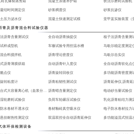
,砖瓦爆裂蒸煮箱
混凝土加速养护箱
狄法尔磨耗试验机
凝结时间测定仪
砂浆稠度仪
砂浆抗渗仪
土压力泌水仪
混凝土快速测定试模
亚甲蓝实验装置（
沥青及沥青混合料试验仪器
法沥青含量测试仪
全自动沥青抽提仪
核子法沥青含量测
试样成型机
车辙试验专用控温水槽
马歇尔稳定度测定
混合料搅拌机
沥青理论密度仪
马歇尔击实仪
式沥青薄膜烘箱
自动沥青针入度仪
全自动沥青软化点
脆点仪
沥青旋转回收仪
多功能沥青密度测
旋转粘度计
沥青粘韧性测试仪
沥青延伸仪,沥青延
低速台式大容量离心机（血浆分离机）
沥青蜡含量测定仪
电动砂当量试验仪
湿轮磨耗试验仪
负荷车轮碾压试验仪
乳化沥青粘结力测
防水卷材不透水仪
卷材釉砖真空吸水仪
电子防水卷材拉力
悬挂耐热性测定仪
双温双控全自动沥青延伸仪
多功能溢流式恒温
气体环保检测设备