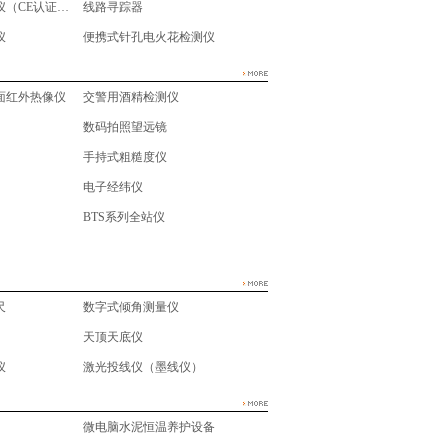
电气安全性能测试仪（CE认证多功能测试仪）
线路寻踪器
仪
便携式针孔电火花检测仪
面红外热像仪
交警用酒精检测仪
数码拍照望远镜
手持式粗糙度仪
电子经纬仪
BTS系列全站仪
尺
数字式倾角测量仪
天顶天底仪
仪
激光投线仪（墨线仪）
微电脑水泥恒温养护设备