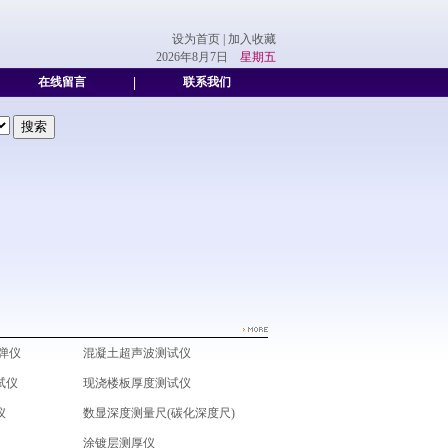
设为首页
|
加入收藏
2026年8月7日
星期五
在线留言
|
联系我们
弹仪
混凝土超声波测试仪
试仪
现浇楼板厚度测试仪
仪
数显深度测量尺(碳化深度尺)
）
涂镀层测厚仪