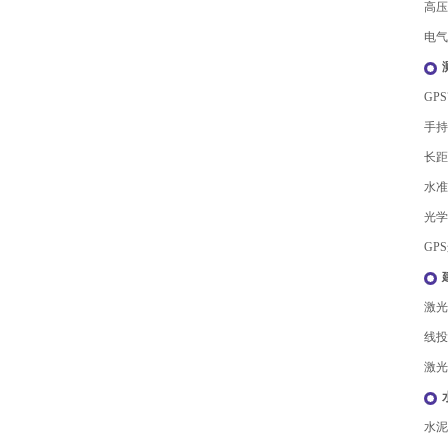
高压
电气
GP
手持
长距
水准
光学
GP
激光
线投
激光
水泥