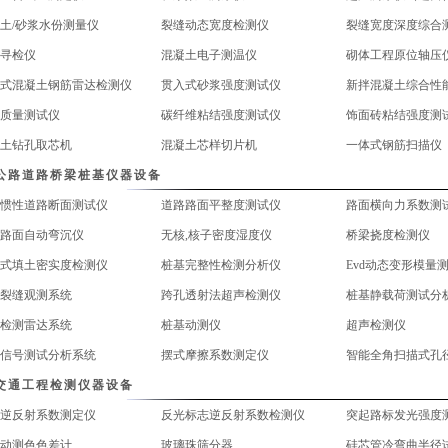
土/砂浆水份测量仪
裂缝动态宽度检测仪
裂缝宽度深度综合
寻检仪
混凝土电子测温仪
砌体工程原位轴压
式混凝土钢筋雷达检测仪
贯入式砂浆强度测试仪
新拌混凝土综合性
质量测试仪
碳纤维粘结强度测试仪
饰面砖粘结强度测
土钻孔取芯机
混凝土芯样切片机
一体式钢筋扫描仪
公路道路桥梁桩基仪器设备
惯性道路断面测试仪
道路路面平整度测试仪
路面横向力系数测
路面自动弯沉仪
无核,核子密度湿度仪
桥梁挠度检测仪
式填土密实度检测仪
桩基完整性检测分析仪
Evd动态变形模量
裂缝观测系统
跨孔透射法超声检测仪
桩基静载荷测试分
检测雷达系统
桩基动测仪
超声检测仪
信号测试分析系统
摆式摩擦系数测定仪
智能全角扫描式孔
交通工程检测仪器设备
逆反射系数测定仪
反光标志逆反射系数检测仪
突起路标发光强度
动测色色差计
玻璃珠筛分器
硅芯管冷弯曲半径