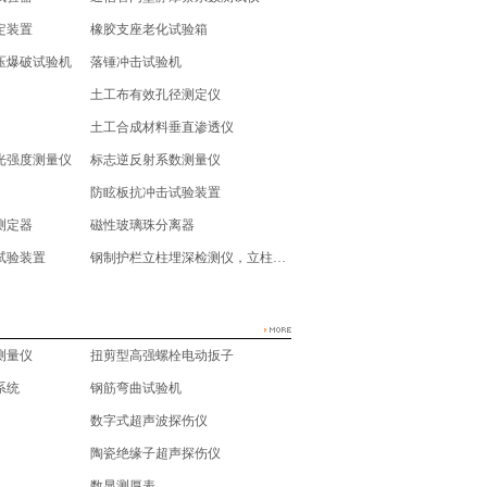
定装置
橡胶支座老化试验箱
压爆破试验机
落锤冲击试验机
土工布有效孔径测定仪
土工合成材料垂直渗透仪
光强度测量仪
标志逆反射系数测量仪
防眩板抗冲击试验装置
测定器
磁性玻璃珠分离器
试验装置
钢制护栏立柱埋深检测仪，立柱埋深测量仪
测量仪
扭剪型高强螺栓电动扳子
系统
钢筋弯曲试验机
数字式超声波探伤仪
陶瓷绝缘子超声探伤仪
数显测厚表