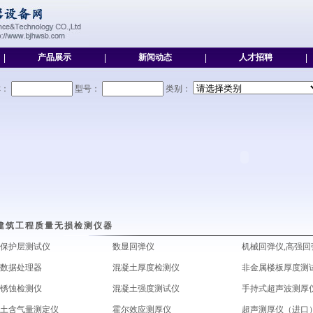
|
产品展示
|
新闻动态
|
人才招聘
|
称：
型号：
类别：
建筑工程质量无损检测仪器
保护层测试仪
数显回弹仪
机械回弹仪,高强回
数据处理器
混凝土厚度检测仪
非金属楼板厚度测
锈蚀检测仪
混凝土强度测试仪
手持式超声波测厚
土含气量测定仪
霍尔效应测厚仪
超声测厚仪（进口