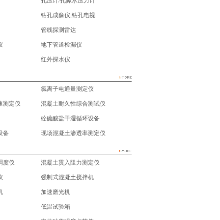
孔压计/孔隙水压力计
钻孔成像仪,钻孔电视
管线探测雷达
仪
地下管道检漏仪
红外探水仪
氯离子电通量测定仪
速测定仪
混凝土耐久性综合测试仪
砼硫酸盐干湿循环设备
设备
现场混凝土渗透率测定仪
稠度仪
混凝土贯入阻力测定仪
仪
强制式混凝土搅拌机
机
加速磨光机
低温试验箱