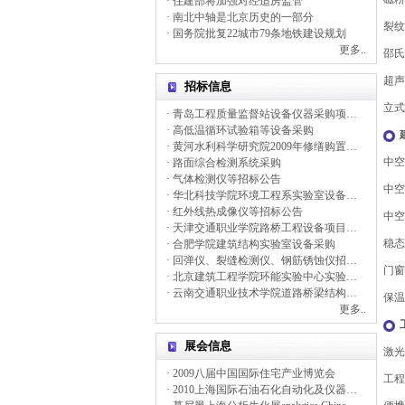
· 住建部将加强对经适房监管
· 南北中轴是北京历史的一部分
裂纹
· 国务院批复22城市79条地铁建设规划
更多..
邵氏
超声
招标信息
立式
· 青岛工程质量监督站设备仪器采购项目招标公告
· 高低温循环试验箱等设备采购
· 黄河水利科学研究院2009年修缮购置仪器设备招标公告
中空
· 路面综合检测系统采购
· 气体检测仪等招标公告
中空
· 华北科技学院环境工程系实验室设备采购
· 红外线热成像仪等招标公告
中空
· 天津交通职业学院路桥工程设备项目竞争性谈判公告
稳态
· 合肥学院建筑结构实验室设备采购
· 回弹仪、裂缝检测仪、钢筋锈蚀仪招标公告
门窗
· 北京建筑工程学院环能实验中心实验设备政府采购项目招标公
· 云南交通职业技术学院道路桥梁结构与检测实验室仪器设备、道路建筑材料实验设备采购
保温
更多..
展会信息
激光
· 2009八届中国国际住宅产业博览会
工程
· 2010上海国际石油石化自动化及仪器仪表展览会