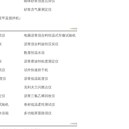
砌体砂浆强度点荷仪
砂浆含气量测定仪
亚甲蓝搅拌机）
试仪
电脑沥青混合料恒温式车辙试验机
仪
沥青混合料旋转压实仪
数显恒温水浴
仪
沥青赛波特粘度测定仪
试仪
试件快速烘干机
度仪
沥青低温延度仪
克利夫兰闪燃点仪
定仪
沥青三氯乙烯回收仪
试验机
卷材低温柔性测试仪
水浴箱
多功能屏显路强仪