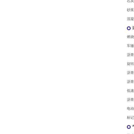
石灰
砂浆
混凝
燃烧
车辙
沥青
旋转
沥青
沥青
沥青
电动
标记