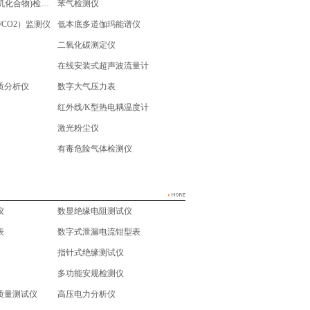
TVOC(易挥发性有机化合物)检测仪
苯气检测仪
/CO2）监测仪
低本底多道伽玛能谱仪
二氧化碳测定仪
在线安装式超声波流量计
质分析仪
数字大气压力表
红外线/K型热电耦温度计
激光粉尘仪
有毒危险气体检测仪
仪
数显绝缘电阻测试仪
表
数字式泄漏电流钳型表
指针式绝缘测试仪
多功能安规检测仪
质量测试仪
高压电力分析仪