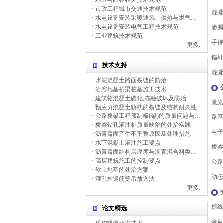
· 环卫与园林相关技术规范
· 市政工程城市交通技术规范
混凝
· 水电设备安装采暖通风、供热与燃气技术规范
· 水电设备安装电气工程技术规范
渗漏
· 工业建筑技术规范
手持
更多..
锚杆
技术支持
混凝
· 水泥混凝土路面裂缝的防治
· 岩溶地基桥梁桩基施工技术
· 建筑物混凝土碳化,冻融破坏及防治
激光
· 预应力混凝土轨枕的裂缝及结构耐久性
· 公路桥梁工程预制板(梁)的质量问题与处治
路基
· 桥梁钻孔灌注桩质量缺陷的处治实践
电子
· 沥青路面产生不平整原因及处理措施
· 水下混凝土灌注施工要点
桥梁
· 沥青路面结构层厚度与沥青混合料类型选择
· 高层建筑施工的控制要点
公路
· 软土地基的处治方案
动态
· 灌孔桩钢筋笼吊放方法
更多..
标线
论文精选
全自