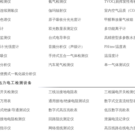
检测仪
氨气检测仪
连续测氡仪
伽玛辐射仪
室内空气品质（CO
色谱仪
原子吸收分光光度计
甲醛释放量气候箱
计
双光数显汞测定仪
多功能离子计
监测仪
台式电导率仪
高精密型多参数水
计/光强度计
音频分析仪（声级计）
PH/mv/温度表
吸仪
手持式五合一气体检测仪
温湿度计
分析仪
汽车尾气检测仪
单一气体测试仪
便携式一氧化碳分析仪
电力电工检测设备
开关检测仪
三线法接地电阻表
三相漏电开关检测
万用表
通用接地/绝缘电阻测试仪
数字式交直流钳型
式绝缘/导通测试仪
数字式高压兆欧表
低压数字兆欧表
接地电阻检测仪
回路阻抗测定仪
泄漏电流记录仪
指示仪
网络缆线测试仪
高压线路在线电力